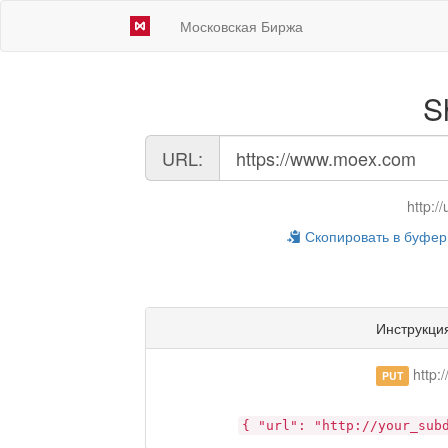
Московская Биржа
S
URL
URL:
для
сокращения:
http:
Скопировать в буфер
Инструкци
http:
PUT
{ "url": "http://your_sub